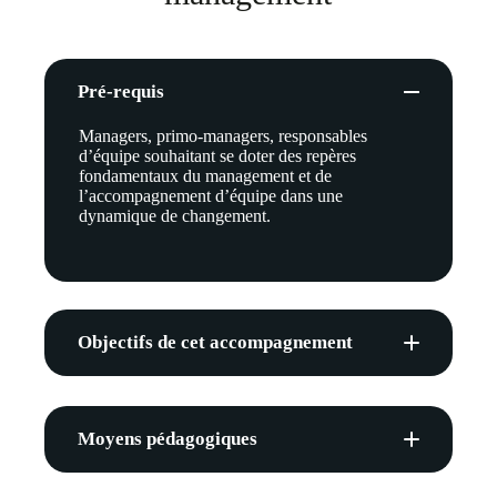
Pré-requis
Managers, primo-managers, responsables
d’équipe souhaitant se doter des repères
fondamentaux du management et de
l’accompagnement d’équipe dans une
dynamique de changement.
Objectifs de cet accompagnement
Comprendre les rôles et comportements
attendus de la fonction de Manager dans
la gestion et l’accompagnement d’une
Moyens pédagogiques
équipe au quotidien.
Se doter de repères en matière de posture
20% de théorie
et de légitimité dans sa fonction de